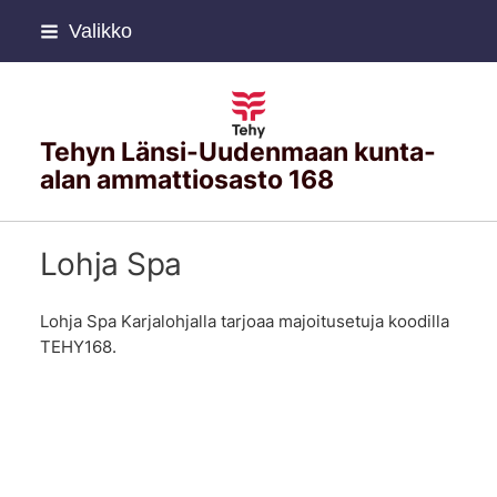
Siirry
Valikko
sivun
sisältöön
Tehyn Länsi-Uudenmaan kunta-
alan ammattiosasto 168
Lohja Spa
Lohja Spa Karjalohjalla tarjoaa majoitusetuja koodilla
TEHY168.