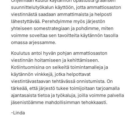
Ohjelmaan kuului käytännön opastusta graafisen
suunnittelutyökalun käyttöön, jotta ammattiosaston
viestinnästä saadaan ammattimaista ja helposti
lähestyttävää. Perehdyimme myös järjestön
yhteiseen somestrategiaan ja pohdimme, miten
voimme soveltaa sen tavoitteita käytännön tasolla
omassa arjessamme.
Koulutus antoi hyvän pohjan ammattiosaston
viestinnän hoitamiseen ja kehittämiseen.
Kotiintuomisina on selkeitä toimintamalleja ja
käytännön vinkkejä, jotka helpottavat
viestintävastaavan tehtävässä onnistumista. On
tärkeää, että järjestö tukee toimijoitaan tarjoamalla
ajantasaista tietoa ja työkaluja, joilla voimme palvella
jäsenistöämme mahdollisimman tehokkaasti.
-Linda