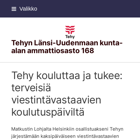
Siirry
Valikko
sivun
sisältöön
Tehyn Länsi-Uudenmaan kunta-
alan ammattiosasto 168
Tehy kouluttaa ja tukee:
terveisiä
viestintävastaavien
koulutuspäiviltä
Matkustin Lohjalta Helsinkiin osallistuakseni Tehyn
järjestämään kaksipäiväiseen viestintävastaavien