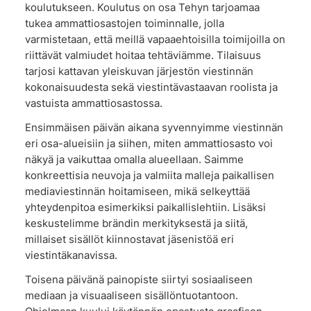
koulutukseen. Koulutus on osa Tehyn tarjoamaa
tukea ammattiosastojen toiminnalle, jolla
varmistetaan, että meillä vapaaehtoisilla toimijoilla on
riittävät valmiudet hoitaa tehtäviämme. Tilaisuus
tarjosi kattavan yleiskuvan järjestön viestinnän
kokonaisuudesta sekä viestintävastaavan roolista ja
vastuista ammattiosastossa.
Ensimmäisen päivän aikana syvennyimme viestinnän
eri osa-alueisiin ja siihen, miten ammattiosasto voi
näkyä ja vaikuttaa omalla alueellaan. Saimme
konkreettisia neuvoja ja valmiita malleja paikallisen
mediaviestinnän hoitamiseen, mikä selkeyttää
yhteydenpitoa esimerkiksi paikallislehtiin. Lisäksi
keskustelimme brändin merkityksestä ja siitä,
millaiset sisällöt kiinnostavat jäsenistöä eri
viestintäkanavissa.
Toisena päivänä painopiste siirtyi sosiaaliseen
mediaan ja visuaaliseen sisällöntuotantoon.