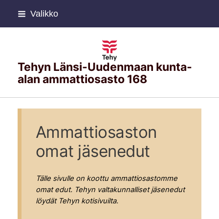
Siirry
Valikko
sivun
sisältöön
Tehyn Länsi-Uudenmaan kunta-
alan ammattiosasto 168
Ammattiosaston
omat jäsenedut
Tälle sivulle on koottu ammattiosastomme
omat edut. Tehyn valtakunnalliset jäsenedut
löydät Tehyn kotisivuilta.