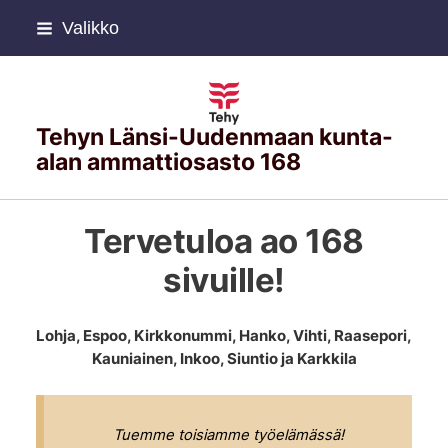
Siirry
Valikko
sivun
sisältöön
Tehyn Länsi-Uudenmaan kunta-
alan ammattiosasto 168
Tervetuloa ao 168
sivuille!
Lohja, Espoo, Kirkkonummi, Hanko, Vihti, Raasepori,
Kauniainen, Inkoo, Siuntio ja Karkkila
Tuemme toisiamme työelämässä!